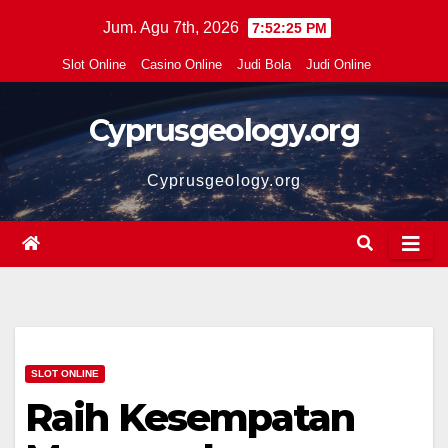
Skip
Jum. Agu 7th, 2026
7:52:26 PM
to
Slot Online
Casino Online
Judi Bola
Judi Online
content
Cyprusgeology.org
Cyprusgeology.org
SLOT ONLINE
Raih Kesempatan