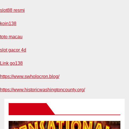
slot88 resmi
koin138
toto macau
slot gacor 4d
Link go138
https://www.swholocron.blog/
https://www.historicwashingtoncounty.org/
YOU MISSED