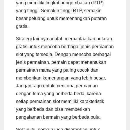
yang memiliki tingkat pengembalian (RTP)
yang tinggi. Semakin tinggi RTP, semakin
besar peluang untuk memenangkan putaran
gratis.
Strategi lainnya adalah memanfaatkan putaran
gratis untuk mencoba berbagai jenis permainan
slot yang tersedia. Dengan mencoba berbagai
jenis permainan, pemain dapat menentukan
permainan mana yang paling cocok dan
memberikan kemenangan yang lebih besar.
Jangan ragu untuk mencoba permainan
dengan tema yang berbeda-beda, karena
setiap permainan slot memiliki karakteristik
yang berbeda dan bisa memberikan
pengalaman bermain yang berbeda pula.
Selain itu, pemain juga disarankan untuk