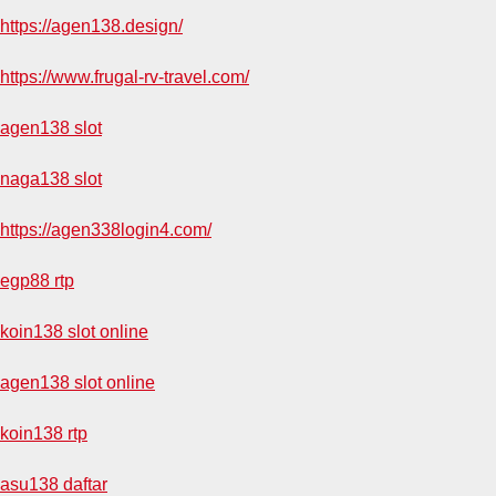
https://agen138.design/
https://www.frugal-rv-travel.com/
agen138 slot
naga138 slot
https://agen338login4.com/
egp88 rtp
koin138 slot online
agen138 slot online
koin138 rtp
asu138 daftar