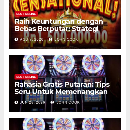
SLOT ONLINE
Raih Keuntungan dengan
Bebas Berputar: Strategi
Menangkap FREESPIN!
AGU 7, 2026
JOHN COOK
SLOT ONLINE
Rahasia Gratis Putaran: Tips
Seru Untuk Memenangkan
Jackpot!
JUN 28, 2026
JOHN COOK