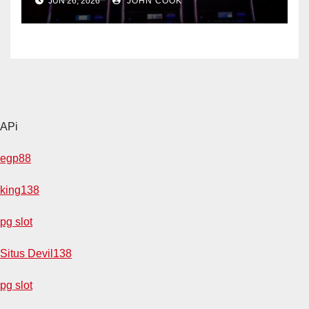
JUN 26, 2026
JOHN COOK
APi
egp88
king138
pg slot
Situs Devil138
pg slot