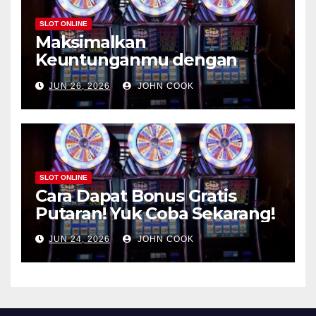
SLOT ONLINE
Maksimalkan
Keuntunganmu dengan
FREESPIN!
JUN 26, 2026
JOHN COOK
SLOT ONLINE
Cara Dapat Bonus Gratis
Putaran! Yuk Coba Sekarang!
JUN 24, 2026
JOHN COOK