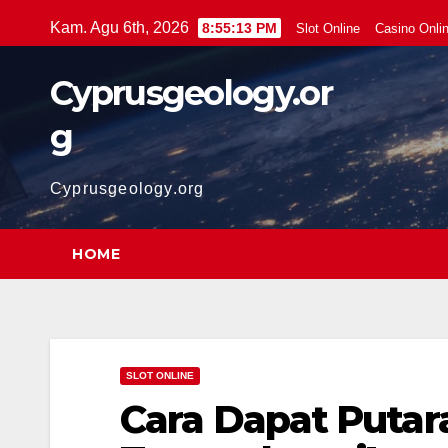
Skip
Kam. Agu 6th, 2026
8:55:14 PM
Slot Online
Casino Onli
to
content
Cyprusgeology.or
g
Cyprusgeology.org
HOME
SLOT ONLINE
Cara Dapat Putara