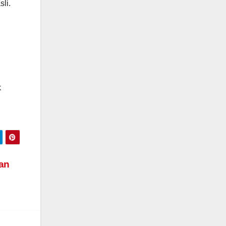
li.
k
an