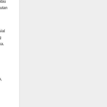
atau
butan
ial
g
ka.
u,