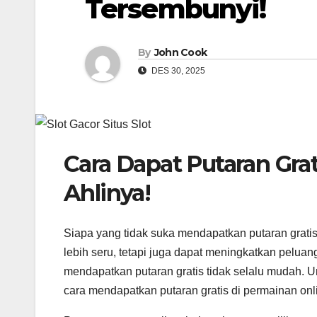
Tersembunyi!
By
John Cook
DES 30, 2025
Cara Dapat Putaran Grat
Ahlinya!
Siapa yang tidak suka mendapatkan putaran grati
lebih seru, tetapi juga dapat meningkatkan pelu
mendapatkan putaran gratis tidak selalu mudah. Unt
cara mendapatkan putaran gratis di permainan onl