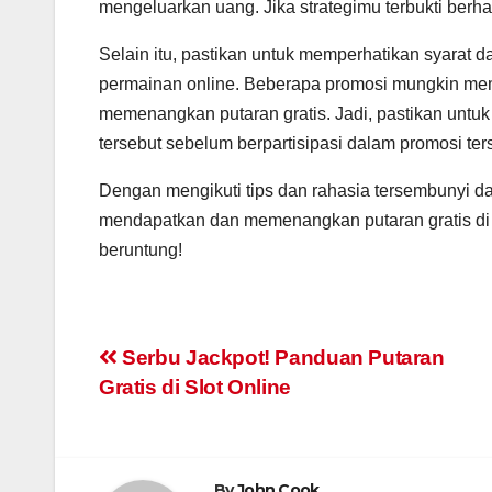
mengeluarkan uang. Jika strategimu terbukti berh
Selain itu, pastikan untuk memperhatikan syarat d
permainan online. Beberapa promosi mungkin mem
memenangkan putaran gratis. Jadi, pastikan untu
tersebut sebelum berpartisipasi dalam promosi ter
Dengan mengikuti tips dan rahasia tersembunyi da
mendapatkan dan memenangkan putaran gratis di
beruntung!
Navigasi
Serbu Jackpot! Panduan Putaran
Gratis di Slot Online
pos
By
John Cook