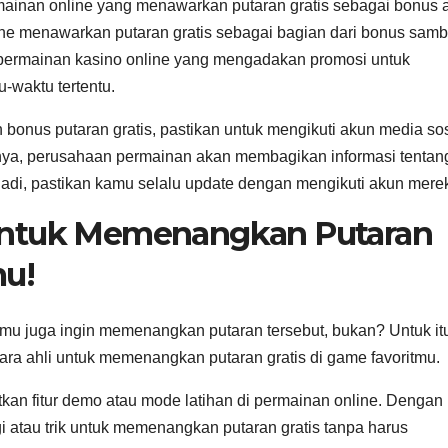
ainan online yang menawarkan putaran gratis sebagai bonus 
line menawarkan putaran gratis sebagai bagian dari bonus sam
a permainan kasino online yang mengadakan promosi untuk
-waktu tertentu.
bonus putaran gratis, pastikan untuk mengikuti akun media sos
nya, perusahaan permainan akan membagikan informasi tentan
Jadi, pastikan kamu selalu update dengan mengikuti akun mere
untuk Memenangkan Putaran
mu!
amu juga ingin memenangkan putaran tersebut, bukan? Untuk it
ra ahli untuk memenangkan putaran gratis di game favoritmu.
kan fitur demo atau mode latihan di permainan online. Dengan
gi atau trik untuk memenangkan putaran gratis tanpa harus