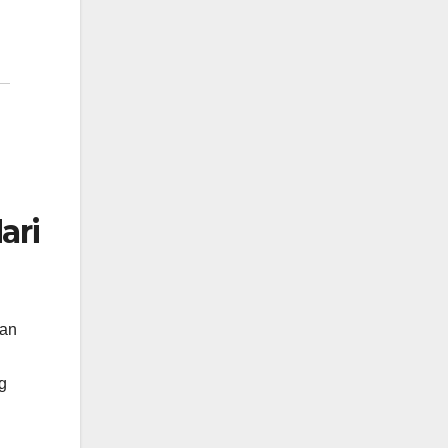
ari
nan
g