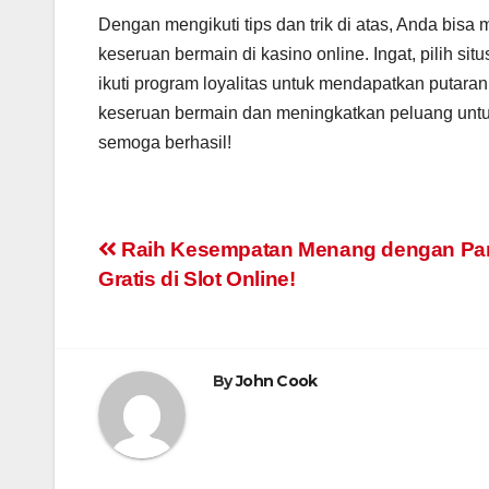
Dengan mengikuti tips dan trik di atas, Anda bi
keseruan bermain di kasino online. Ingat, pilih s
ikuti program loyalitas untuk mendapatkan putaran
keseruan bermain dan meningkatkan peluang unt
semoga berhasil!
Navigasi
Raih Kesempatan Menang dengan Pa
Gratis di Slot Online!
pos
By
John Cook