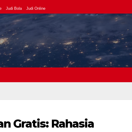
e
Judi Bola
Judi Online
n Gratis: Rahasia