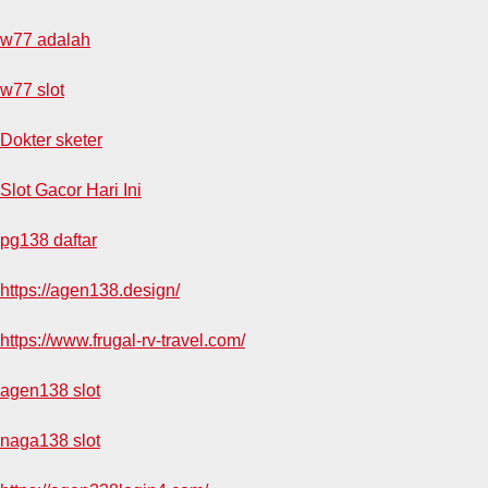
w77 adalah
w77 slot
Dokter sketer
Slot Gacor Hari Ini
pg138 daftar
https://agen138.design/
https://www.frugal-rv-travel.com/
agen138 slot
naga138 slot