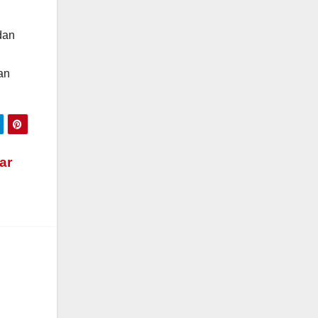
dan
an
ar