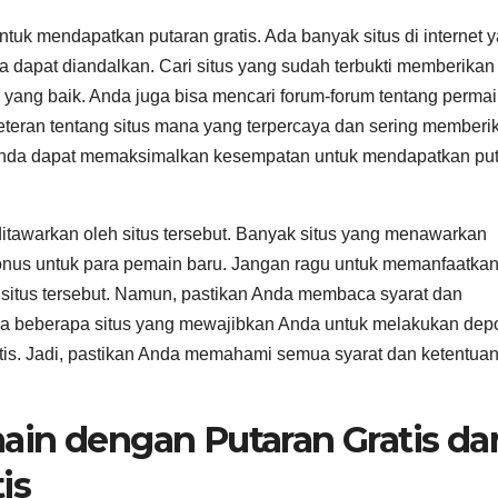
ntuk mendapatkan putaran gratis. Ada banyak situs di internet 
 dapat diandalkan. Cari situs yang sudah terbukti memberikan
si yang baik. Anda juga bisa mencari forum-forum tentang perma
eteran tentang situs mana yang terpercaya dan sering memberi
t, Anda dapat memaksimalkan kesempatan untuk mendapatkan pu
itawarkan oleh situs tersebut. Banyak situs yang menawarkan
 bonus untuk para pemain baru. Jangan ragu untuk memanfaatka
 situs tersebut. Namun, pastikan Anda membaca syarat dan
Ada beberapa situs yang mewajibkan Anda untuk melakukan depo
tis. Jadi, pastikan Anda memahami semua syarat dan ketentua
in dengan Putaran Gratis dar
is