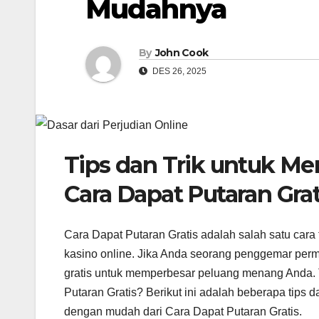
Mudahnya
By
John Cook
DES 26, 2025
Tips dan Trik untuk Me
Cara Dapat Putaran Grat
Cara Dapat Putaran Gratis adalah salah satu cara
kasino online. Jika Anda seorang penggemar perm
gratis untuk memperbesar peluang menang Anda. T
Putaran Gratis? Berikut ini adalah beberapa tips 
dengan mudah dari Cara Dapat Putaran Gratis.