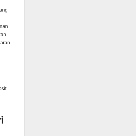
yang
inan
kan
taran
n
sit
n
i