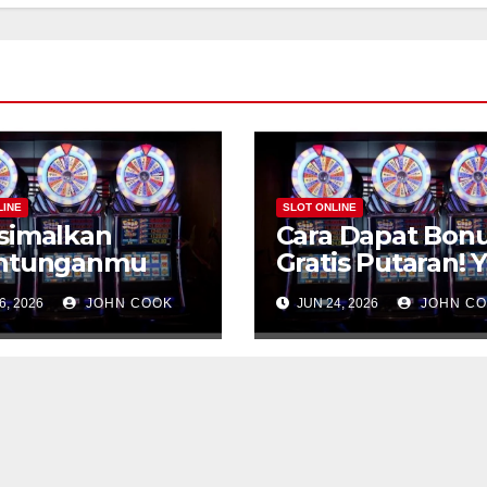
LINE
SLOT ONLINE
simalkan
Cara Dapat Bon
ntunganmu
Gratis Putaran! 
gan FREESPIN!
Coba Sekarang!
6, 2026
JOHN COOK
JUN 24, 2026
JOHN CO