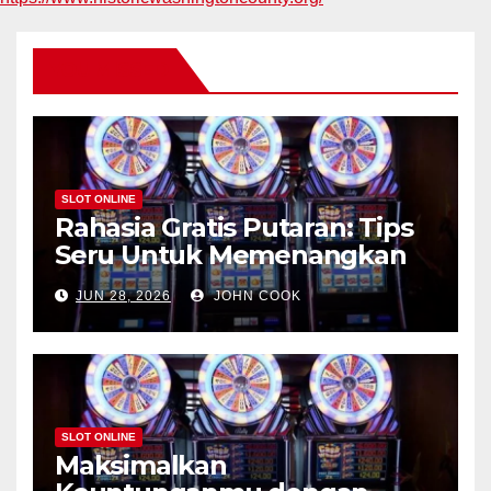
YOU MISSED
SLOT ONLINE
Rahasia Gratis Putaran: Tips
Seru Untuk Memenangkan
Jackpot!
JUN 28, 2026
JOHN COOK
SLOT ONLINE
Maksimalkan