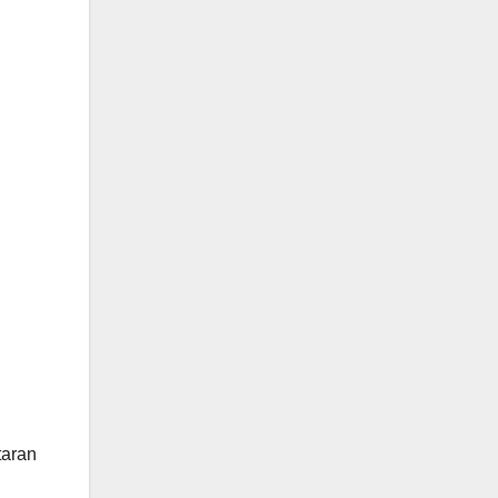
taran