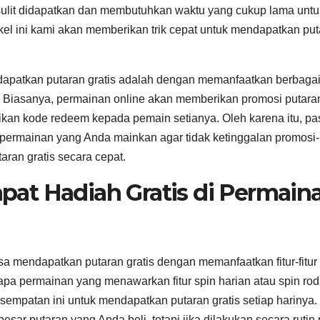
i sulit didapatkan dan membutuhkan waktu yang cukup lama untu
kel ini kami akan memberikan trik cepat untuk mendapatkan pu
ndapatkan putaran gratis adalah dengan memanfaatkan berbaga
. Biasanya, permainan online akan memberikan promosi putara
gikan kode redeem kepada pemain setianya. Oleh karena itu, pa
 permainan yang Anda mainkan agar tidak ketinggalan promosi-
ran gratis secara cepat.
at Hadiah Gratis di Permain
a mendapatkan putaran gratis dengan memanfaatkan fitur-fitur
apa permainan yang menawarkan fitur spin harian atau spin ro
empatan ini untuk mendapatkan putaran gratis setiap harinya.
sar putaran yang Anda beli, tetapi jika dilakukan secara rutin