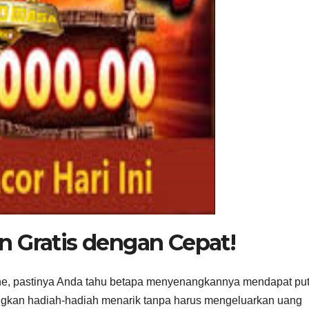
 Gratis dengan Cepat!
ine, pastinya Anda tahu betapa menyenangkannya mendapat pu
angkan hadiah-hadiah menarik tanpa harus mengeluarkan uang