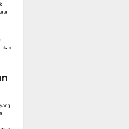
k
taran
i
n
stikan
an
 yang
da
 maka