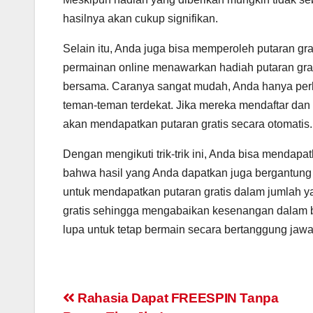
hasilnya akan cukup signifikan.
Selain itu, Anda juga bisa memperoleh putaran g
permainan online menawarkan hadiah putaran gra
bersama. Caranya sangat mudah, Anda hanya perl
teman-teman terdekat. Jika mereka mendaftar dan
akan mendapatkan putaran gratis secara otomatis.
Dengan mengikuti trik-trik ini, Anda bisa mendapa
bahwa hasil yang Anda dapatkan juga bergantung p
untuk mendapatkan putaran gratis dalam jumlah yan
gratis sehingga mengabaikan kesenangan dalam b
lupa untuk tetap bermain secara bertanggung jaw
Navigasi
Rahasia Dapat FREESPIN Tanpa