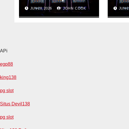
Untuk
den
JUN 28, 2026
JOHN COOK
JUN 2
Memenangkan
Jackpot!
APi
egp88
king138
pg slot
Situs Devil138
pg slot