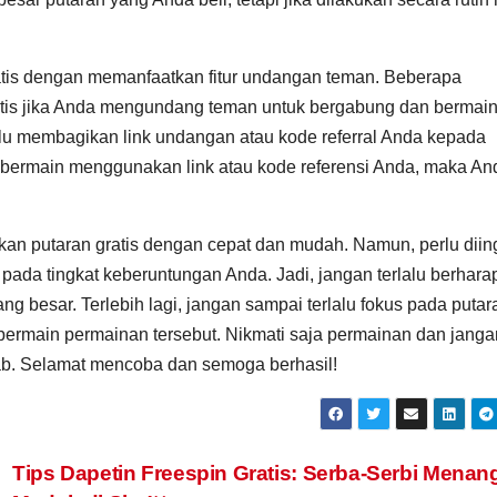
ratis dengan memanfaatkan fitur undangan teman. Beberapa
tis jika Anda mengundang teman untuk bergabung dan bermai
u membagikan link undangan atau kode referral Anda kepada
 bermain menggunakan link atau kode referensi Anda, maka An
tkan putaran gratis dengan cepat dan mudah. Namun, perlu diin
ada tingkat keberuntungan Anda. Jadi, jangan terlalu berhara
g besar. Terlebih lagi, jangan sampai terlalu fokus pada putar
ermain permainan tersebut. Nikmati saja permainan dan janga
ab. Selamat mencoba dan semoga berhasil!
Tips Dapetin Freespin Gratis: Serba-Serbi Menan