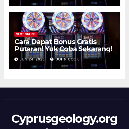
SLOT ONLINE
Cara Dapat Bonus Gratis
Putaran! Yuk Coba Sekarang!
JUN 24, 2026
JOHN COOK
Cyprusgeology.org