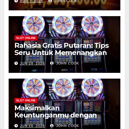
AGU 7, 2026
JOHN COOK
SLOT ONLINE
Rahasia Gratis Putaran: Tips
Seru Untuk Memenangkan
Jackpot!
JUN 28, 2026
JOHN COOK
SLOT ONLINE
Maksimalkan
Keuntunganmu dengan
FREESPIN!
JUN 26, 2026
JOHN COOK