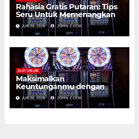
Rahasia Gratis Putaran: Tips
Seru Untuk Memenangkan
Jackpot!
JUN 28, 2026
JOHN COOK
SLOT ONLINE
Maksimalkan
Keuntunganmu dengan
FREESPIN!
JUN 26, 2026
JOHN COOK