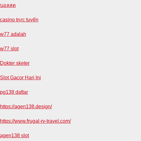
บอลสด
casino trực tuyến
w77 adalah
w77 slot
Dokter sketer
Slot Gacor Hari Ini
pg138 daftar
https://agen138.design/
https://www.frugal-rv-travel.com/
agen138 slot