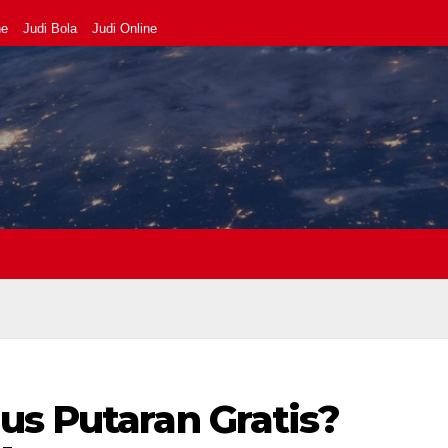
ne
Judi Bola
Judi Online
us Putaran Gratis?