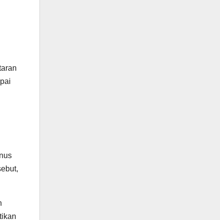
taran
pai
onus
sebut,
n
tikan