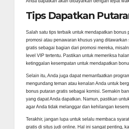
Anda dapatkan akan dibayarkan dengan tepat wak
Tips Dapatkan Putaran 
Salah satu tips terbaik untuk mendapatkan bonus p
promosi atau penawaran khusus yang ditawarkan s
gratis sebagai bagian dari promosi mereka, misal
level VIP tertentu. Pastikan untuk memeriksa halam
ketinggalan kesempatan untuk mendapatkan bonus 
Selain itu, Anda juga dapat memanfaatkan program 
mengundang teman atau kenalan Anda untuk berga
bonus putaran gratis sebagai komisi. Semakin ba
yang dapat Anda dapatkan. Namun, pastikan untuk 
agar Anda tidak melanggar dan kehilangan kese
Terakhir, jangan lupa untuk selalu membaca syar
gratis di situs judi online. Hal ini sangat penting