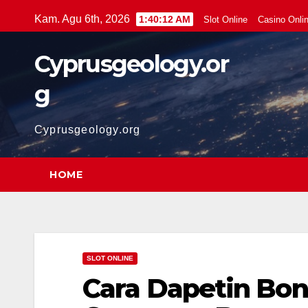
Skip
Kam. Agu 6th, 2026
1:40:13 AM
Slot Online
Casino Onli
to
content
Cyprusgeology.or
g
Cyprusgeology.org
HOME
SLOT ONLINE
Cara Dapetin Bon