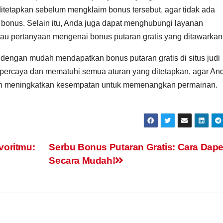
etapkan sebelum mengklaim bonus tersebut, agar tidak ada
bonus. Selain itu, Anda juga dapat menghubungi layanan
atau pertanyaan mengenai bonus putaran gratis yang ditawarkan
t dengan mudah mendapatkan bonus putaran gratis di situs judi
terpercaya dan mematuhi semua aturan yang ditetapkan, agar An
dan meningkatkan kesempatan untuk memenangkan permainan.
voritmu:
Serbu Bonus Putaran Gratis: Cara Dape
Secara Mudah!