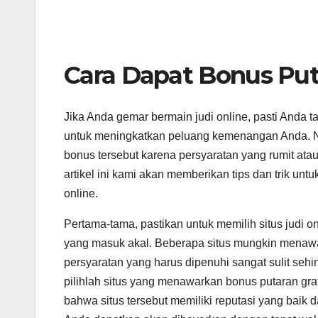
Cara Dapat Bonus Pu
Jika Anda gemar bermain judi online, pasti Anda 
untuk meningkatkan peluang kemenangan Anda. Na
bonus tersebut karena persyaratan yang rumit atau
artikel ini kami akan memberikan tips dan trik un
online.
Pertama-tama, pastikan untuk memilih situs judi 
yang masuk akal. Beberapa situs mungkin menawar
persyaratan yang harus dipenuhi sangat sulit sehin
pilihlah situs yang menawarkan bonus putaran grati
bahwa situs tersebut memiliki reputasi yang bai