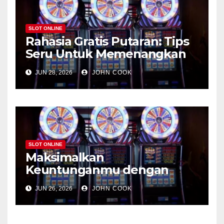
SLOT ONLINE
Rahasia Gratis Putaran: Tips
Seru Untuk Memenangkan
Jackpot!
JUN 28, 2026
JOHN COOK
SLOT ONLINE
Maksimalkan
Keuntunganmu dengan
FREESPIN!
JUN 26, 2026
JOHN COOK