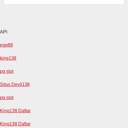
APi
egp88
king138
pg slot
Situs Devil138
pg slot
King138 Daftar
King138 Daftar