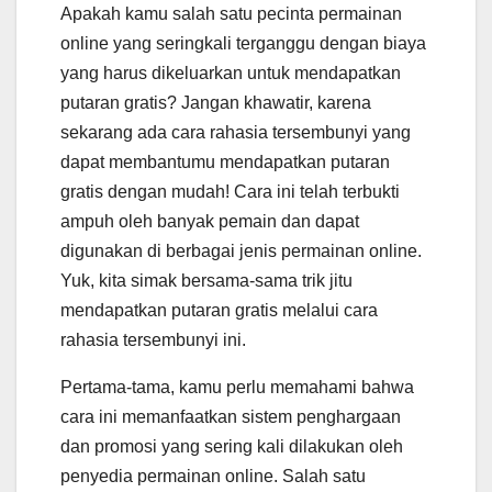
Apakah kamu salah satu pecinta permainan
online yang seringkali terganggu dengan biaya
yang harus dikeluarkan untuk mendapatkan
putaran gratis? Jangan khawatir, karena
sekarang ada cara rahasia tersembunyi yang
dapat membantumu mendapatkan putaran
gratis dengan mudah! Cara ini telah terbukti
ampuh oleh banyak pemain dan dapat
digunakan di berbagai jenis permainan online.
Yuk, kita simak bersama-sama trik jitu
mendapatkan putaran gratis melalui cara
rahasia tersembunyi ini.
Pertama-tama, kamu perlu memahami bahwa
cara ini memanfaatkan sistem penghargaan
dan promosi yang sering kali dilakukan oleh
penyedia permainan online. Salah satu