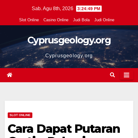
Skip
Sab. Agu 8th, 2026
3:24:50 PM
to
Slot Online
Casino Online
Judi Bola
Judi Online
content
Cyprusgeology.org
Cyprusgeology.org
SLOT ONLINE
Cara Dapat Putaran