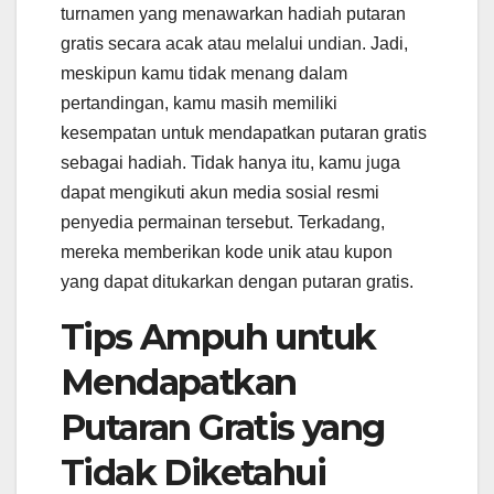
turnamen yang menawarkan hadiah putaran
gratis secara acak atau melalui undian. Jadi,
meskipun kamu tidak menang dalam
pertandingan, kamu masih memiliki
kesempatan untuk mendapatkan putaran gratis
sebagai hadiah. Tidak hanya itu, kamu juga
dapat mengikuti akun media sosial resmi
penyedia permainan tersebut. Terkadang,
mereka memberikan kode unik atau kupon
yang dapat ditukarkan dengan putaran gratis.
Tips Ampuh untuk
Mendapatkan
Putaran Gratis yang
Tidak Diketahui