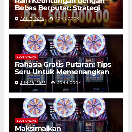
Raih Keuntungan dengan
Bebas Berputar: Strategi
Menangkap FREESPIN!
AGU 7, 2026
JOHN COOK
SLOT ONLINE
Rahasia Gratis Putaran: Tips
Seru Untuk Memenangkan
Jackpot!
JUN 28, 2026
JOHN COOK
SLOT ONLINE
Maksimalkan