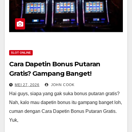
SLOT ONLINE
Cara Dapetin Bonus Putaran
Gratis? Gampang Banget!
MEI 27, 2026
JOHN COOK
Hai guys, siapa yang gak suka bonus putaran gratis?
Nah, kalo mau dapetin bonus itu gampang banget loh,
cuman dengan Cara Dapetin Bonus Putaran Gratis.
Yuk,