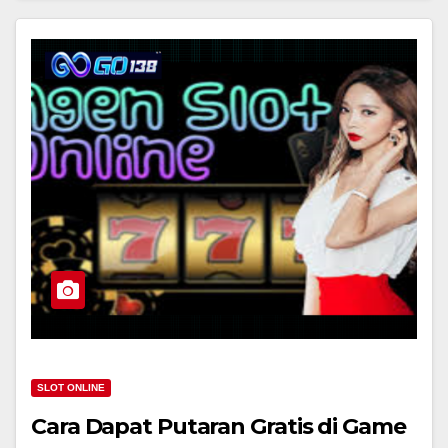
SLOT ONLINE
Cara Dapat Putaran Gratis di Game