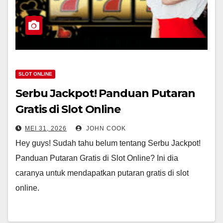
SLOT ONLINE
Serbu Jackpot! Panduan Putaran
Gratis di Slot Online
MEI 31, 2026
JOHN COOK
Hey guys! Sudah tahu belum tentang Serbu Jackpot!
Panduan Putaran Gratis di Slot Online? Ini dia
caranya untuk mendapatkan putaran gratis di slot
online.