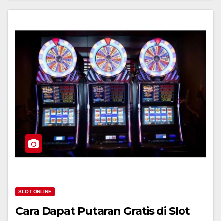
SLOT ONLINE
Cara Dapat Putaran Gratis di Slot