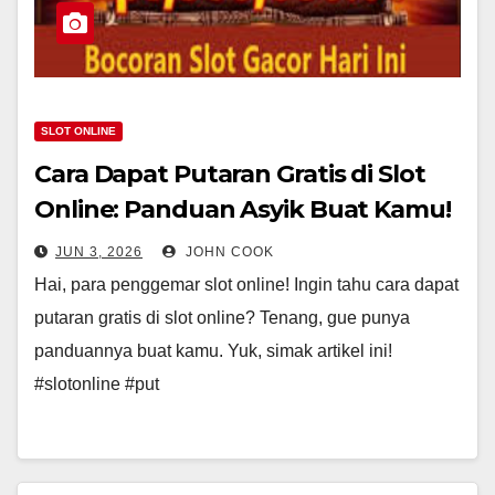
SLOT ONLINE
Cara Dapat Putaran Gratis di Slot
Online: Panduan Asyik Buat Kamu!
JUN 3, 2026
JOHN COOK
Hai, para penggemar slot online! Ingin tahu cara dapat
putaran gratis di slot online? Tenang, gue punya
panduannya buat kamu. Yuk, simak artikel ini!
#slotonline #put