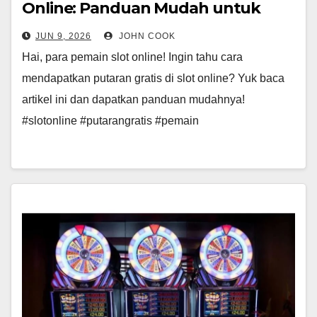
Online: Panduan Mudah untuk
Pemain Indonesia!
JUN 9, 2026
JOHN COOK
Hai, para pemain slot online! Ingin tahu cara
mendapatkan putaran gratis di slot online? Yuk baca
artikel ini dan dapatkan panduan mudahnya!
#slotonline #putarangratis #pemain