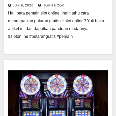
Pemain Indonesia!
JUN 9, 2026
JOHN COOK
Hai, para pemain slot online! Ingin tahu cara
mendapatkan putaran gratis di slot online? Yuk baca
artikel ini dan dapatkan panduan mudahnya!
#slotonline #putarangratis #pemain