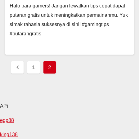
Halo para gamers! Jangan lewatkan tips cepat dapat
putaran gratis untuk meningkatkan permainanmu. Yuk
simak rahasia suksesnya di sini! #gamingtips
#putarangratis
Paginasi
1
2
pos
APi
egp88
king138