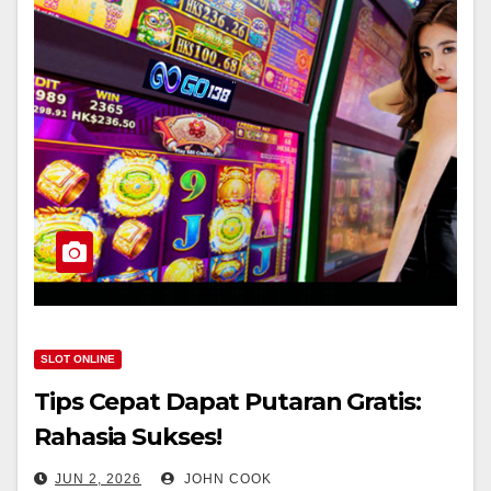
SLOT ONLINE
Tips Cepat Dapat Putaran Gratis:
Rahasia Sukses!
JUN 2, 2026
JOHN COOK