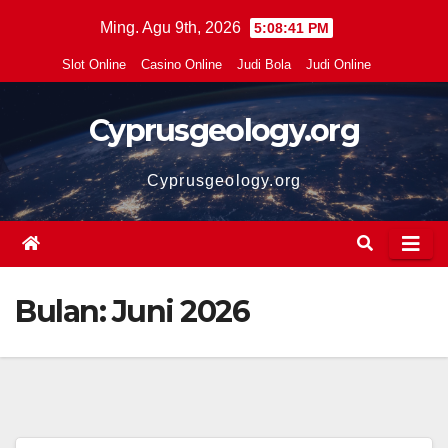
Skip
Ming. Agu 9th, 2026
5:08:42 PM
to
Slot Online
Casino Online
Judi Bola
Judi Online
content
Cyprusgeology.org
Cyprusgeology.org
Bulan:
Juni 2026