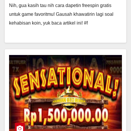
Nih, gua kasih tau nih cara dapetin freespin gratis
untuk game favoritmu! Gausah khawatirin lagi soal
kehabisan koin, yuk baca artikel ini! #f