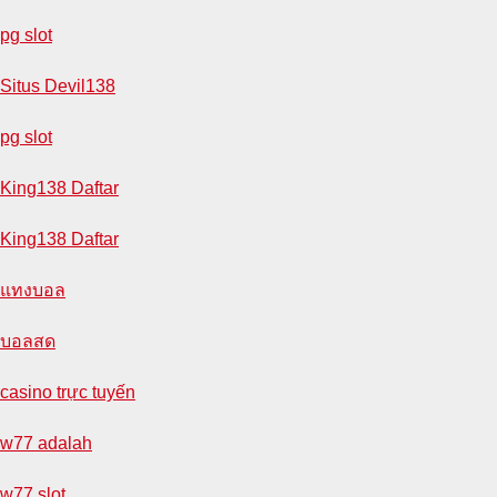
pg slot
Situs Devil138
pg slot
King138 Daftar
King138 Daftar
แทงบอล
บอลสด
casino trực tuyến
w77 adalah
w77 slot