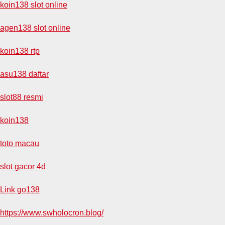
koin138 slot online
agen138 slot online
koin138 rtp
asu138 daftar
slot88 resmi
koin138
toto macau
slot gacor 4d
Link go138
https://www.swholocron.blog/