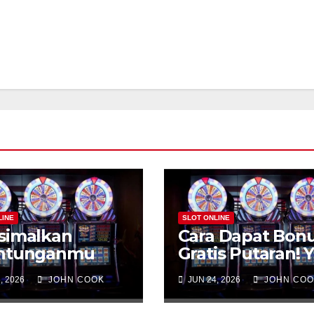
LINE
SLOT ONLINE
simalkan
Cara Dapat Bon
ntunganmu
Gratis Putaran! 
gan FREESPIN!
Coba Sekarang!
, 2026
JOHN COOK
JUN 24, 2026
JOHN COO