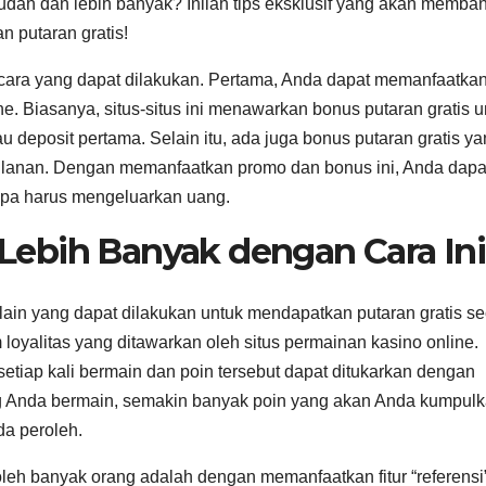
udah dan lebih banyak? Inilah tips eksklusif yang akan memba
putaran gratis!
 cara yang dapat dilakukan. Pertama, Anda dapat memanfaatka
e. Biasanya, situs-situs ini menawarkan bonus putaran gratis u
 deposit pertama. Selain itu, ada juga bonus putaran gratis y
ulanan. Dengan memanfaatkan promo dan bonus ini, Anda dapa
npa harus mengeluarkan uang.
ebih Banyak dengan Cara Ini
ain yang dapat dilakukan untuk mendapatkan putaran gratis se
loyalitas yang ditawarkan oleh situs permainan kasino online.
tiap kali bermain dan poin tersebut dapat ditukarkan dengan
ing Anda bermain, semakin banyak poin yang akan Anda kumpul
da peroleh.
oleh banyak orang adalah dengan memanfaatkan fitur “referensi”