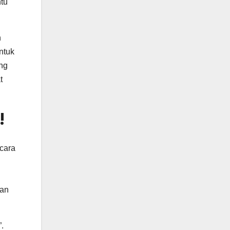
ntu
n
ntuk
ang
t
!
cara
kan
.