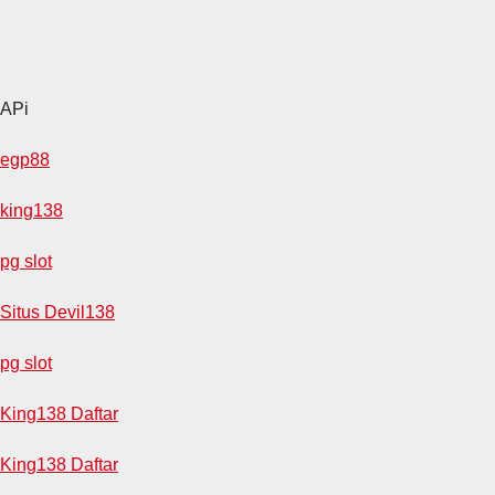
APi
egp88
king138
pg slot
Situs Devil138
pg slot
King138 Daftar
King138 Daftar