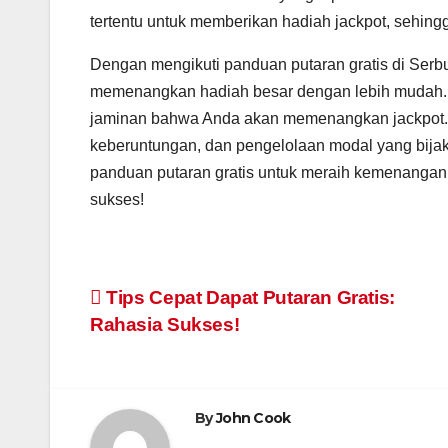
tertentu untuk memberikan hadiah jackpot, sehing
Dengan mengikuti panduan putaran gratis di Serb
memenangkan hadiah besar dengan lebih mudah. T
jaminan bahwa Anda akan memenangkan jackpot. 
keberuntungan, dan pengelolaan modal yang bijak.
panduan putaran gratis untuk meraih kemenangan
sukses!
Navigasi
Tips Cepat Dapat Putaran Gratis:
Rahasia Sukses!
pos
By
John Cook