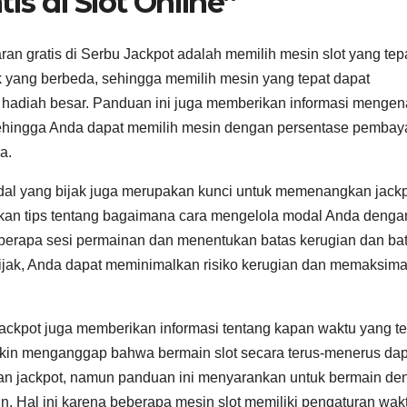
tis di Slot Online”
ran gratis di Serbu Jackpot adalah memilih mesin slot yang tepa
tik yang berbeda, sehingga memilih mesin yang tepat dapat
adiah besar. Panduan ini juga memberikan informasi mengen
sehingga Anda dapat memilih mesin dengan persentase pembay
a.
dal yang bijak juga merupakan kunci untuk memenangkan jackp
ikan tips tentang bagaimana cara mengelola modal Anda denga
erapa sesi permainan dan menentukan batas kerugian dan ba
ak, Anda dapat meminimalkan risiko kerugian dan memaksima
 Jackpot juga memberikan informasi tentang kapan waktu yang t
gkin menganggap bahwa bermain slot secara terus-menerus dap
n jackpot, namun panduan ini menyarankan untuk bermain de
n. Hal ini karena beberapa mesin slot memiliki pengaturan wak