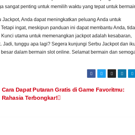
ga sangat penting untuk memilih waktu yang tepat untuk bermai
u Jackpot, Anda dapat meningkatkan peluang Anda untuk
etapi ingat, meskipun panduan ini dapat membantu Anda, tid
Kunci utama untuk memenangkan jackpot adalah kesabaran,
 Jadi, tunggu apa lagi? Segera kunjungi Serbu Jackpot dan iku
 besar dalam bermain slot online. Selamat bermain dan semog
Cara Dapat Putaran Gratis di Game Favoritmu:
Rahasia Terbongkar!