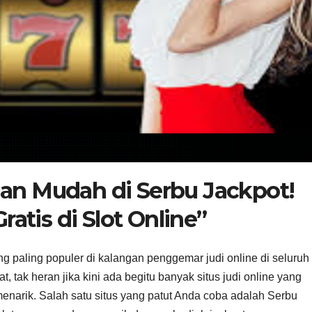
n Mudah di Serbu Jackpot!
atis di Slot Online”
ng paling populer di kalangan penggemar judi online di seluruh
 tak heran jika kini ada begitu banyak situs judi online yang
enarik. Salah satu situs yang patut Anda coba adalah Serbu