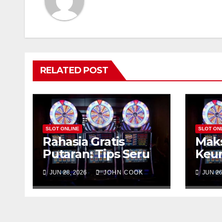
RELATED POST
SLOT ONLINE
SLOT ON
Rahasia Gratis
Mak
Putaran: Tips Seru
Keu
Untuk
den
JUN 28, 2026
JOHN COOK
JUN 26
Memenangkan
Jackpot!