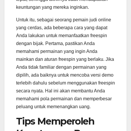
keuntungan yang mereka inginkan.
Untuk itu, sebagai seorang pemain judi online
yang cerdas, ada beberapa cara yang dapat
Anda lakukan untuk memanfaatkan freespin
dengan bijak. Pertama, pastikan Anda
memahami permainan yang ingin Anda
mainkan dan aturan freespin yang berlaku. Jika
Anda tidak familiar dengan permainan yang
dipilih, ada baiknya untuk mencoba versi demo
terlebih dahulu sebelum menggunakan freespin
secara nyata. Hal ini akan membantu Anda
memahami pola permainan dan memperbesar
peluang untuk memenangkan uang.
Tips Memperoleh