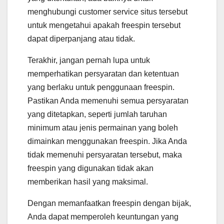
menghubungi customer service situs tersebut
untuk mengetahui apakah freespin tersebut
dapat diperpanjang atau tidak.
Terakhir, jangan pernah lupa untuk
memperhatikan persyaratan dan ketentuan
yang berlaku untuk penggunaan freespin.
Pastikan Anda memenuhi semua persyaratan
yang ditetapkan, seperti jumlah taruhan
minimum atau jenis permainan yang boleh
dimainkan menggunakan freespin. Jika Anda
tidak memenuhi persyaratan tersebut, maka
freespin yang digunakan tidak akan
memberikan hasil yang maksimal.
Dengan memanfaatkan freespin dengan bijak,
Anda dapat memperoleh keuntungan yang