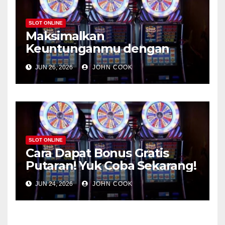
SLOT ONLINE
Maksimalkan
Keuntunganmu dengan
FREESPIN!
JUN 26, 2026
JOHN COOK
SLOT ONLINE
Cara Dapat Bonus Gratis
Putaran! Yuk Coba Sekarang!
JUN 24, 2026
JOHN COOK