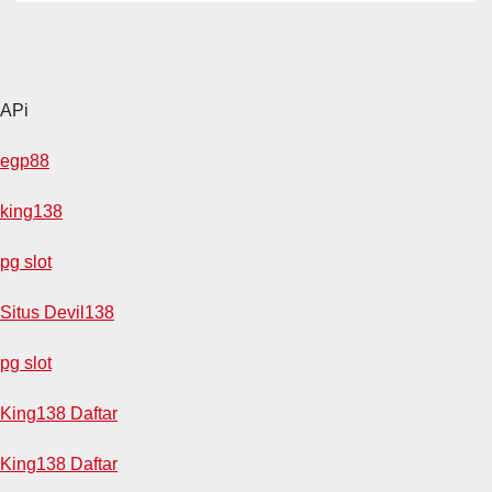
APi
egp88
king138
pg slot
Situs Devil138
pg slot
King138 Daftar
King138 Daftar