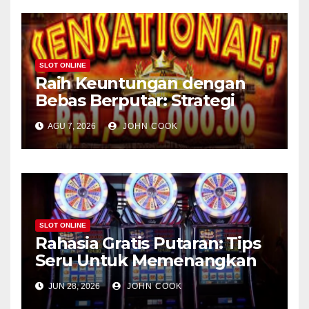
SLOT ONLINE
Raih Keuntungan dengan
Bebas Berputar: Strategi
Menangkap FREESPIN!
AGU 7, 2026
JOHN COOK
SLOT ONLINE
Rahasia Gratis Putaran: Tips
Seru Untuk Memenangkan
Jackpot!
JUN 28, 2026
JOHN COOK