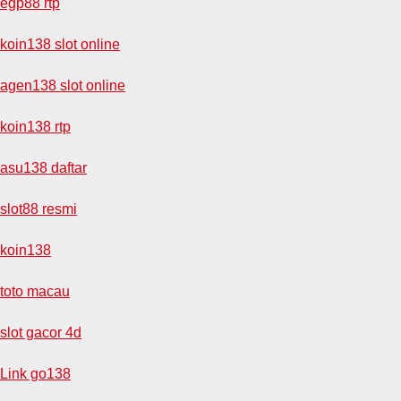
egp88 rtp
koin138 slot online
agen138 slot online
koin138 rtp
asu138 daftar
slot88 resmi
koin138
toto macau
slot gacor 4d
Link go138