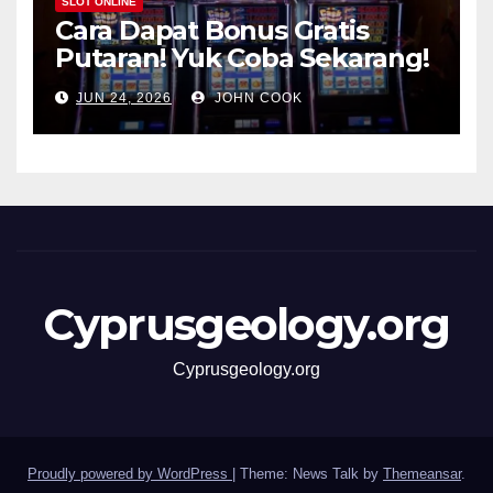
SLOT ONLINE
Cara Dapat Bonus Gratis
Putaran! Yuk Coba Sekarang!
JUN 24, 2026
JOHN COOK
Cyprusgeology.org
Cyprusgeology.org
Proudly powered by WordPress
|
Theme: News Talk by
Themeansar
.