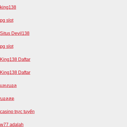
king138
pg slot
Situs Devil138
pg slot
King138 Daftar
King138 Daftar
แทงบอล
บอลสด
casino trực tuyến
w77 adalah