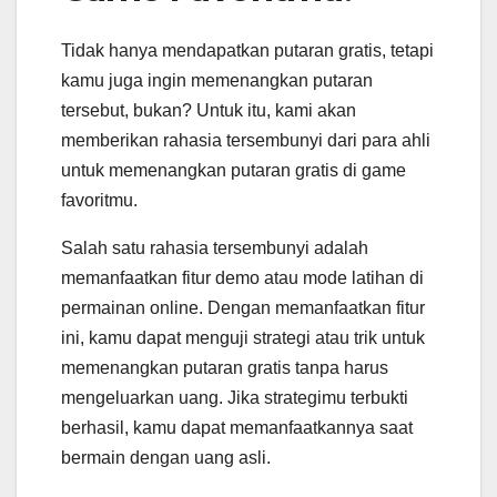
Tidak hanya mendapatkan putaran gratis, tetapi
kamu juga ingin memenangkan putaran
tersebut, bukan? Untuk itu, kami akan
memberikan rahasia tersembunyi dari para ahli
untuk memenangkan putaran gratis di game
favoritmu.
Salah satu rahasia tersembunyi adalah
memanfaatkan fitur demo atau mode latihan di
permainan online. Dengan memanfaatkan fitur
ini, kamu dapat menguji strategi atau trik untuk
memenangkan putaran gratis tanpa harus
mengeluarkan uang. Jika strategimu terbukti
berhasil, kamu dapat memanfaatkannya saat
bermain dengan uang asli.