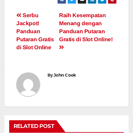
Navigasi
Serbu
Raih Kesempatan
Jackpot!
Menang dengan
pos
Panduan
Panduan Putaran
Putaran Gratis
Gratis di Slot Online!
di Slot Online
By
John Cook
RELATED POST