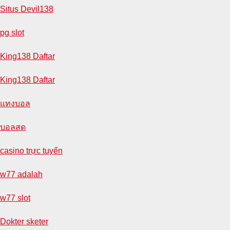
Situs Devil138
pg slot
King138 Daftar
King138 Daftar
แทงบอล
บอลสด
casino trực tuyến
w77 adalah
w77 slot
Dokter sketer