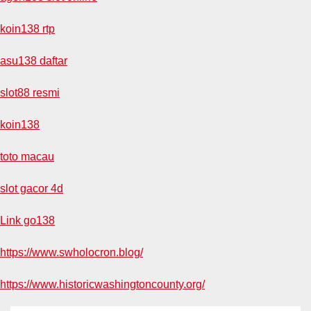
koin138 rtp
asu138 daftar
slot88 resmi
koin138
toto macau
slot gacor 4d
Link go138
https://www.swholocron.blog/
https://www.historicwashingtoncounty.org/