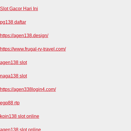
Slot Gacor Hari Ini
pg138 daftar
https://agen138.design/
https://www.frugal-rv-travel.com/
agen138 slot
naga138 slot
https://agen338login4.com/
egp88 rtp
koin138 slot online
agen138 slot online