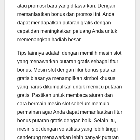
atau promosi baru yang ditawarkan. Dengan
memanfaatkan bonus dan promosi ini, Anda
dapat mendapatkan putaran gratis dengan
cepat dan meningkatkan peluang Anda untuk
memenangkan hadiah besar.
Tips lainnya adalah dengan memilih mesin slot
yang menawarkan putaran gratis sebagai fitur
bonus. Mesin slot dengan fitur bonus putaran
gratis biasanya menampilkan simbol khusus
yang harus dikumpulkan untuk memicu putaran
gratis. Pastikan untuk membaca aturan dan
cara bermain mesin slot sebelum memulai
permainan agar Anda dapat memanfaatkan fitur
bonus putaran gratis dengan baik. Selain itu,
mesin slot dengan volatilitas yang lebih tinggi
cenderung menawarkan lebih banyak putaran