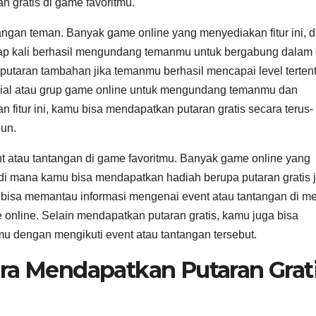
 gratis di game favoritmu.
ngan teman. Banyak game online yang menyediakan fitur ini, d
iap kali berhasil mengundang temanmu untuk bergabung dalam
 putaran tambahan jika temanmu berhasil mencapai level terten
ial atau grup game online untuk mengundang temanmu dan
fitur ini, kamu bisa mendapatkan putaran gratis secara terus-
pun.
ent atau tantangan di game favoritmu. Banyak game online yang
di mana kamu bisa mendapatkan hadiah berupa putaran gratis j
 bisa memantau informasi mengenai event atau tantangan di m
e online. Selain mendapatkan putaran gratis, kamu juga bisa
 dengan mengikuti event atau tantangan tersebut.
ra Mendapatkan Putaran Grat