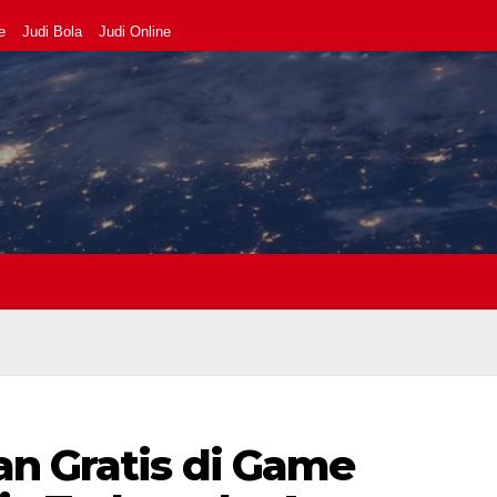
e
Judi Bola
Judi Online
an Gratis di Game