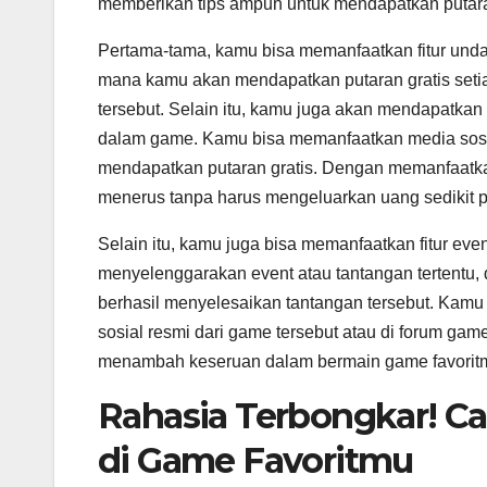
memberikan tips ampuh untuk mendapatkan putaran
Pertama-tama, kamu bisa memanfaatkan fitur unda
mana kamu akan mendapatkan putaran gratis set
tersebut. Selain itu, kamu juga akan mendapatkan
dalam game. Kamu bisa memanfaatkan media sos
mendapatkan putaran gratis. Dengan memanfaatkan 
menerus tanpa harus mengeluarkan uang sedikit 
Selain itu, kamu juga bisa memanfaatkan fitur ev
menyelenggarakan event atau tantangan tertentu, 
berhasil menyelesaikan tantangan tersebut. Kamu
sosial resmi dari game tersebut atau di forum gam
menambah keseruan dalam bermain game favoritmu
Rahasia Terbongkar! Ca
di Game Favoritmu