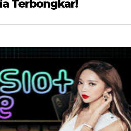
ia Terbongkar!