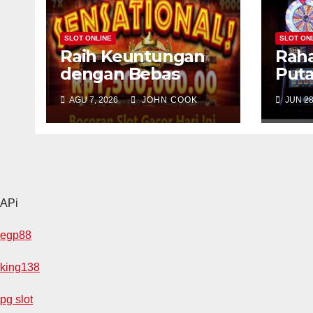
SLOT ONLINE
SLOT ON
Raih Keuntungan
Raha
dengan Bebas
Puta
Berputar: Strategi
Unt
AGU 7, 2026
JOHN COOK
JUN 28
Menangkap
Mem
FREESPIN!
Jack
APi
egp88
king138
pg slot